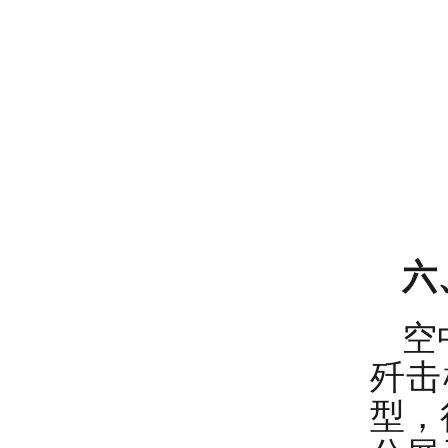
六
空
歼击
型，