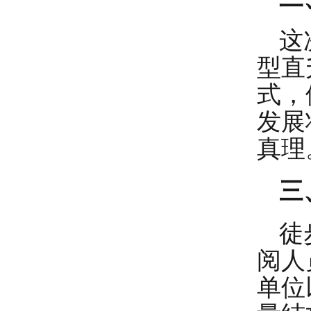
这
型直
式，
发展
真理
三
徒
阅人
单位