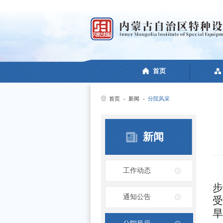
首页
首页
-
新闻
-
分院风采
新闻
工作动态
步
通知公告
受
旱