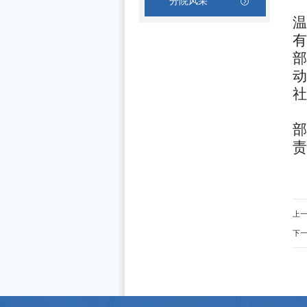
分院风采
温
有
部
动
社
部
责
上
下